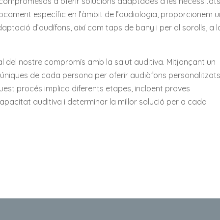
em compromesos a oferir solucions adaptades a les necessitat
nfocament específic en l’àmbit de l’audiologia, proporcionem 
ptació d’audífons, així com taps de bany i per al sorolls, a l
l del nostre compromís amb la salut auditiva. Mitjançant un
 úniques de cada persona per oferir audiòfons personalitzat
quest procés implica diferents etapes, incloent proves
pacitat auditiva i determinar la millor solució per a cada