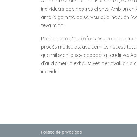
A l’ Centre Òptic i Auditius Alcarràs, est
individuals dels nostres clients. Amb un e
àmplia gamma de serveis que inclouen l’ada
teva mida.
L’adaptació d’audiòfons és una part crucia
procés meticulós, avaluem les necessitats
que milloren la seva capacitat auditiva. A
d’audiometria exhaustives per avaluar la ca
individu.
Política de privacidad