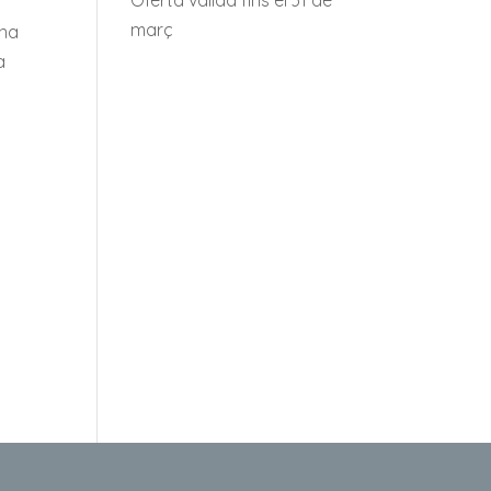
s
març
una
a
s